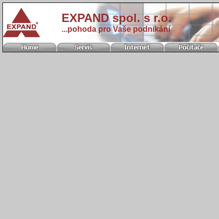
EXPAND spol. s r.o.
...pohoda pro Vaše podnikání